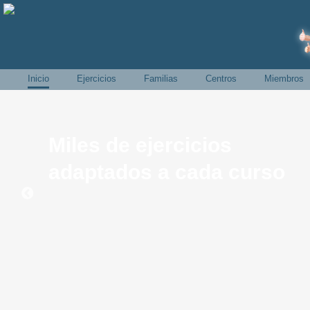
Inicio
Ejercicios
Familias
Centros
Miembros
Miles de ejercicios
adaptados a cada curso