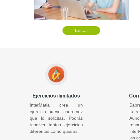
Entrar
Ejercicios ilimitados
Corr
InterMatia crea un
Sabr
ejercicio nuevo cada vez
tu r
que lo solicitas. Podrás
Aun
resolver tantos ejercicios
res
diferentes como quieras.
inter
las c