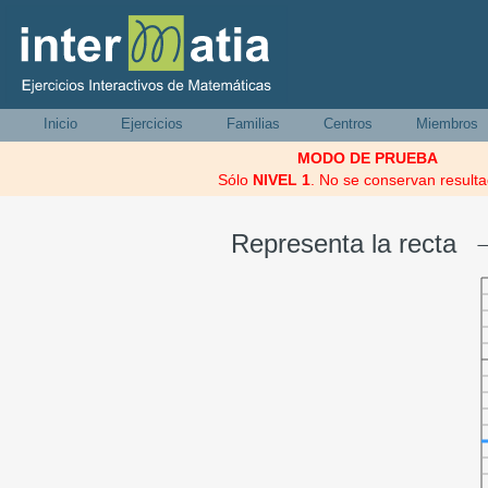
Inicio
Ejercicios
Familias
Centros
Miembros
MODO DE PRUEBA
Sólo
NIVEL 1
. No se conservan resulta
Representa la recta