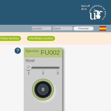
Conectar
rMatia familias
interMatia centros
?
Ejercicio
FU002
Nivel
1
2
3
0